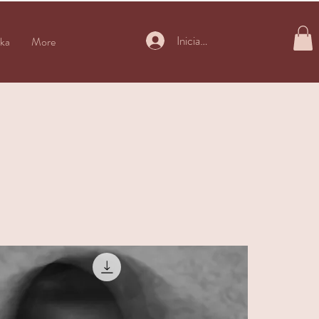
Iniciar sesión
ka
More