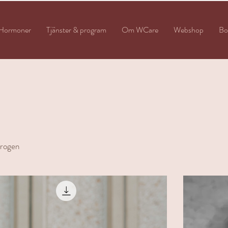
Hormoner
Tjänster & program
Om WCare
Webshop
Bo
trogen