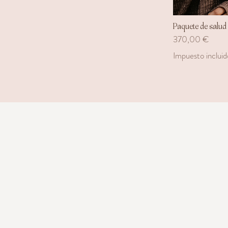
Paquete de salud
Precio
370,00 €
Impuesto incluid