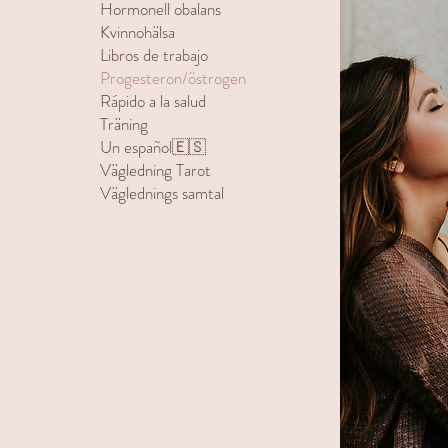
Hormonell obalans
Kvinnohälsa
Libros de trabajo
Progesteron/östrogen
Rápido a la salud
Träning
Un español🇪🇸
Vägledning Tarot
Väglednings samtal