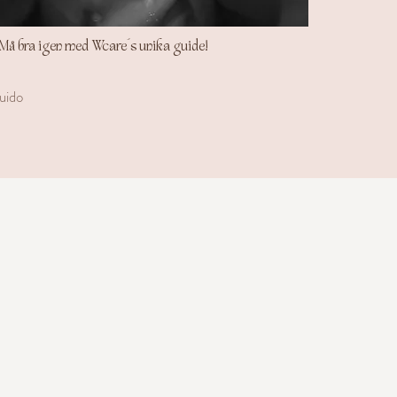
å bra igen med Wcare´s unika guide!
uido