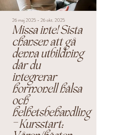
26 maj 2025 - 26 okt. 2025
Missa inte! Sista
chansen att gå
denna utbildning
där du
integrerar
hormonell hälsa
och
helhetsbehandling
- Kursstart: