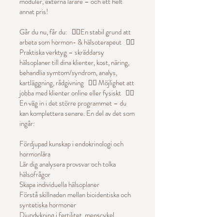
moduler, externa lärare – och ett helt
annat pris!
Går du nu, får du: 👉🏼En stabil grund att
arbeta som hormon- & hälsoterapeut 👉🏼
Praktiska verktyg – skräddarsy
hälsoplaner till dina klienter, kost, näring,
behandlia symtom/syndrom, analys,
kartläggning, rådgivning 👉🏼 Möjlighet att
jobba med klienter online eller fysiskt 👉🏼
En väg in i det större programmet – du
kan komplettera senare. En del av det som
ingår:
Fördjupad kunskap i endokrinologi och
hormonlära
Lär dig analysera provsvar och tolka
hälsofrågor
Skapa individuella hälsoplaner
Förstå skillnaden mellan bioidentiska och
syntetiska hormoner
Djupdykning i fertilitet, menscykel,