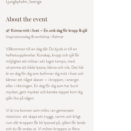
Ljungbyholm, Sverige
About the event
🌿
 Kvinna mitt i livet – En unik dag för kropp & själ
Inspirationsdag & workshop i Kalmar
Välkommen till en dag där Du bjuds in till en 
helhetsupplevelse. Kunskap, kropp och själ får 
möjlighet att mötas i ett lugnt tempo, med 
utrymme att både lyssna, känna och vila. Det här 
är en dag för dig som befinner dig mitt i livet och 
känner att något skaver – i kroppen, i energin 
eller i riktningen. En dag för dig som har burit 
mycket, gett mycket och kanske tappat bort dig 
själv lite på vägen.
Vi är tre kvinnor som möts i en gemensam 
intention: att skapa ett tryggt, varmt och ärligt 
rum där kroppen får bli lyssnad på, själen får landa 
och du får andas ut. Vi möter kroppen ur flera 