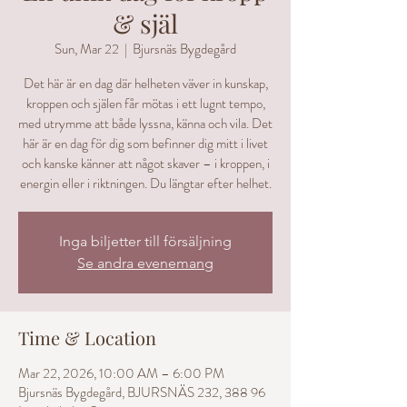
& själ
Sun, Mar 22
  |  
Bjursnäs Bygdegård
Det här är en dag där helheten väver in kunskap,
kroppen och själen får mötas i ett lugnt tempo,
med utrymme att både lyssna, känna och vila. Det
här är en dag för dig som befinner dig mitt i livet
och kanske känner att något skaver – i kroppen, i
energin eller i riktningen. Du längtar efter helhet.
Inga biljetter till försäljning
Se andra evenemang
Time & Location
Mar 22, 2026, 10:00 AM – 6:00 PM
Bjursnäs Bygdegård, BJURSNÄS 232, 388 96