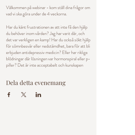
Välkommen på webinar - kom ställ dina frågor om
vad vi ska göra under de 4 veckorna.
Har du känt frustrationen av att inte få den hjälp
du behöver inom vården? Jag har varit där, och
det var verkligen en kamp! Har du också sökt hjälp
för sömnbesvär eller nedstämdhet, bara för att bli
erbjuden antidepressiv medicin? Eller har rikliga
blödningar där lösningen var hormonspiral eller p-
piller? Det är inte acceptabelt och kunskapen
inom kvinnohälsa är låg här i Sverige. Jag arbetar
som hormonterapeut och arbetat med
Dela detta evenemang
kvinnohälsa i 25 år, i denna 4 v onlinekursen får
du lära dig att ta kontrollen över din egen hälsa, få
kunskap om dig och dina hormoner. Läs gärna mer
om kursen på kurssidan.
Varmt välkommen! Veronica Deland