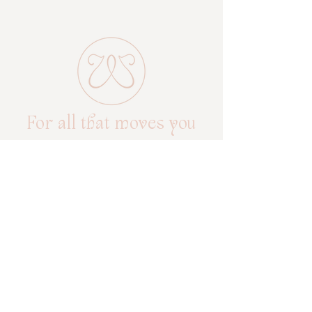
For all that moves you
W Care
En plats för balans, återhämtning och
kvinnlig kraft.
Allt börjar med att lyssna – på
kroppen, på rytmen, på dig.
E-post:
info@wcare.nu
Tel:
+46704871357