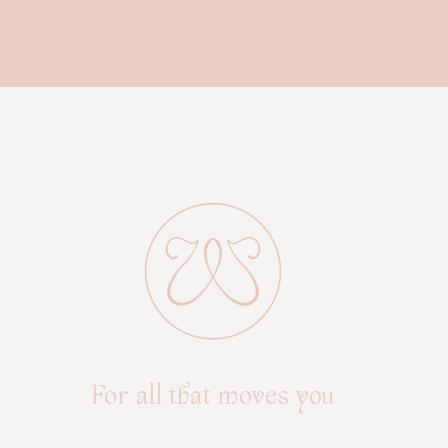
hjälpa dig på resan till en ny och hälsosam livsstil.
änner du att du vill göra mer för din kropp. Så finns på e-kurs sidan 
en detox helg att köpa. du får med alla verktygen för hela helgen, köp
de frukter och grönsaker du önskar och kör. Eller häng på en 21 dagar
detox med mig som coach!
Massa kärlek, Veronica
For all that moves you