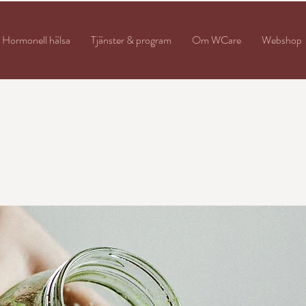
Hormonell hälsa
Tjänster & program
Om WCare
Webshop