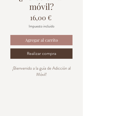
móvil?
Precio
16,00 €
Impuesto incluido
Agregar al carrito
Realizar compra
¡Bienvenido a la guía de Adicción al
Móvil!
¿Cómo llegamos al uso excesivo del
móvil? Las adicciones provocan un
cambio crónico en el sistema de
recompensa del cerebro. La
dopamina se libera en el cerebro