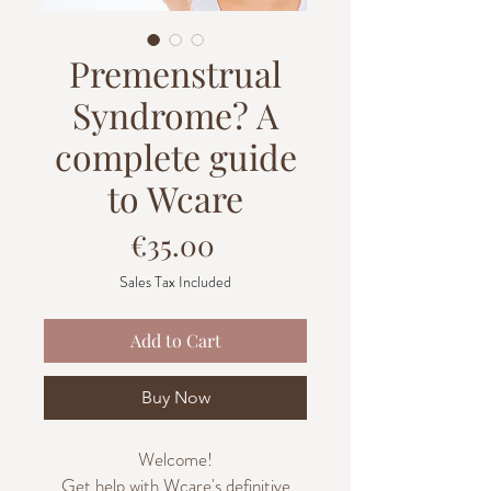
Premenstrual
Syndrome? A
complete guide
to Wcare
Price
€35.00
Sales Tax Included
Add to Cart
Buy Now
Welcome!
Get help with Wcare's definitive